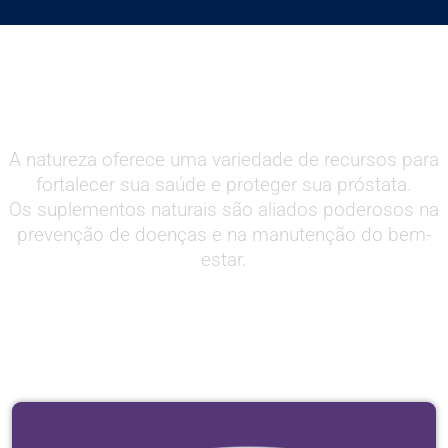
Veja Os Suplementos Naturais para Uma
Próstata Saudável e Mais Forte
A natureza oferece uma variedade de recursos para
fortalecer sua saúde e proteger sua próstata.
Os suplementos naturais são aliados poderosos na
prevenção de doenças e na manutenção do bem-
estar.
Conheça Alguns dos Suplementos
Mais Eficazes