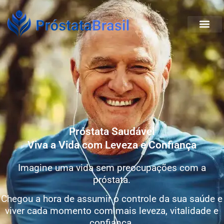
Próstata Saudável
Viva a Vida com Leveza e Confiança
Imagine uma vida sem preocupações com a
próstata.
Chegou a hora de assumir o controle da sua saúde e
viver cada momento com mais leveza, vitalidade e
confiança.