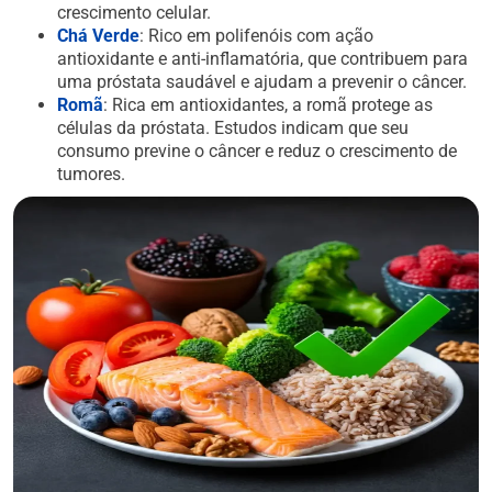
crescimento celular.
Chá Verde
: Rico em polifenóis com ação
antioxidante e anti-inflamatória, que contribuem para
uma próstata saudável e ajudam a prevenir o câncer.
Romã
: Rica em antioxidantes, a romã protege as
células da próstata. Estudos indicam que seu
consumo previne o câncer e reduz o crescimento de
tumores.