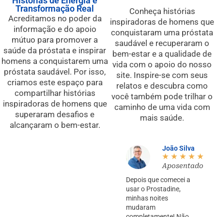
Histórias de Energia e
Transformação Real
Conheça histórias
Acreditamos no poder da
inspiradoras de homens que
informação e do apoio
conquistaram uma próstata
mútuo para promover a
saudável e recuperaram o
saúde da próstata e inspirar
bem-estar e a qualidade de
homens a conquistarem uma
vida com o apoio do nosso
próstata saudável. Por isso,
site. Inspire-se com seus
criamos este espaço para
relatos e descubra como
compartilhar histórias
você também pode trilhar o
inspiradoras de homens que
caminho de uma vida com
superaram desafios e
mais saúde.
alcançaram o bem-estar.
João Silva
☆
☆
☆
☆
☆
Aposentado
Depois que comecei a
usar o Prostadine,
minhas noites
mudaram
completamente! Não