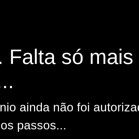
. Falta só mai
..
io ainda não foi autoriza
os passos...