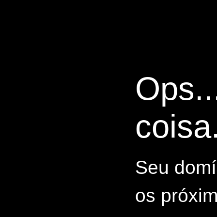
Ops..
coisa.
Seu domín
os próxim