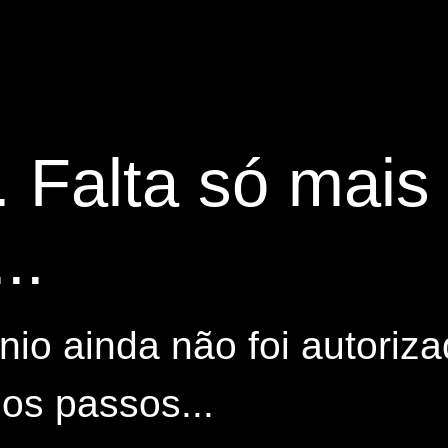
. Falta só mai
..
io ainda não foi autoriza
os passos...