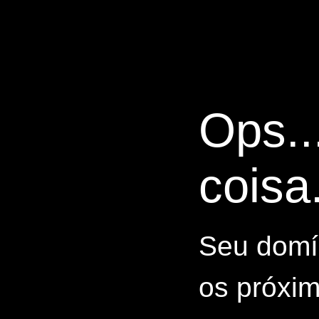
Ops..
coisa.
Seu domín
os próxim