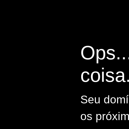
Ops..
coisa.
Seu domín
os próxim