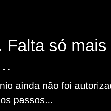
. Falta só mai
..
io ainda não foi autoriza
os passos...