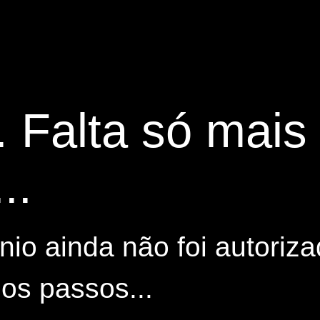
. Falta só mai
..
io ainda não foi autoriza
os passos...