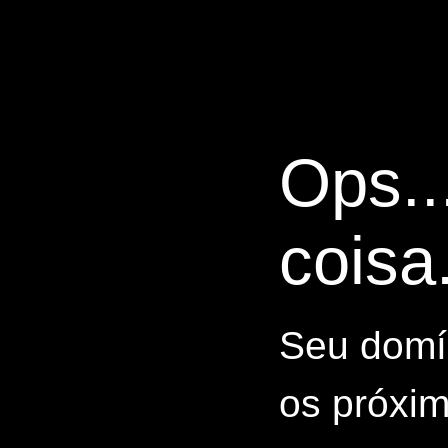
Ops..
coisa.
Seu domín
os próxim