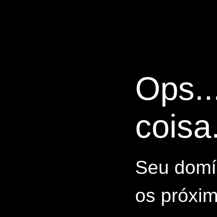
Ops..
coisa.
Seu domín
os próxim