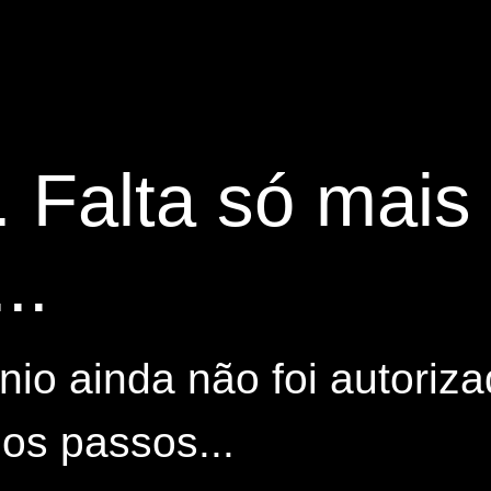
. Falta só mai
..
io ainda não foi autoriza
os passos...