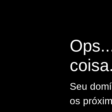
Ops..
coisa.
Seu domín
os próxim