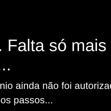
. Falta só mai
..
io ainda não foi autoriza
os passos...