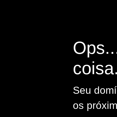
Ops..
coisa.
Seu domín
os próxim