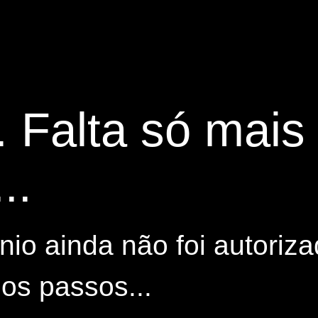
. Falta só mai
..
io ainda não foi autoriza
os passos...