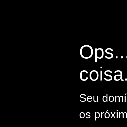
Ops..
coisa.
Seu domín
os próxim