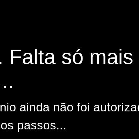
. Falta só mai
..
io ainda não foi autoriza
os passos...