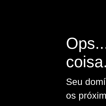
Ops..
coisa.
Seu domín
os próxim