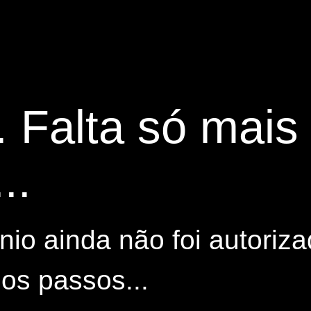
. Falta só mai
..
io ainda não foi autoriza
os passos...