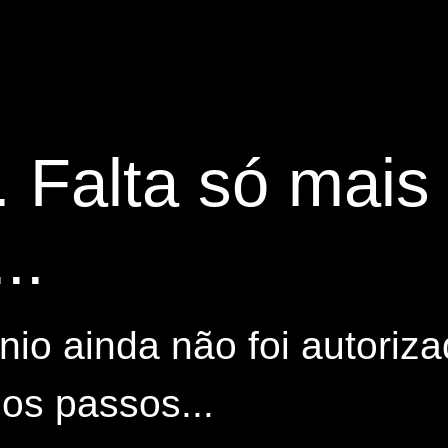
. Falta só mai
..
io ainda não foi autoriza
os passos...