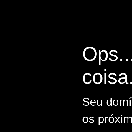
Ops..
coisa.
Seu domín
os próxim