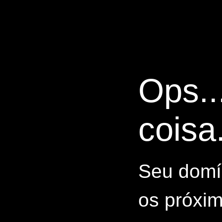
Ops..
coisa.
Seu domín
os próxim