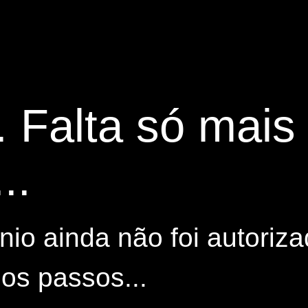
. Falta só mai
..
io ainda não foi autoriza
os passos...