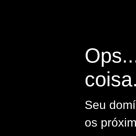
Ops..
coisa.
Seu domín
os próxim