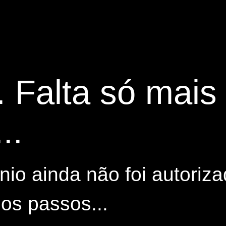
. Falta só mai
..
io ainda não foi autoriza
os passos...