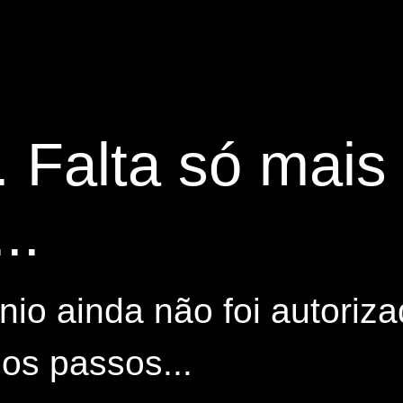
. Falta só mai
..
io ainda não foi autoriza
os passos...