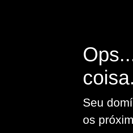
Ops..
coisa.
Seu domín
os próxim