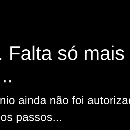
. Falta só mai
..
io ainda não foi autoriza
os passos...