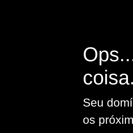
Ops..
coisa.
Seu domín
os próxim