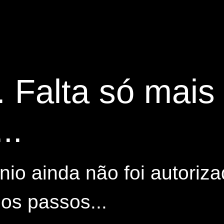
. Falta só mai
..
io ainda não foi autoriza
os passos...