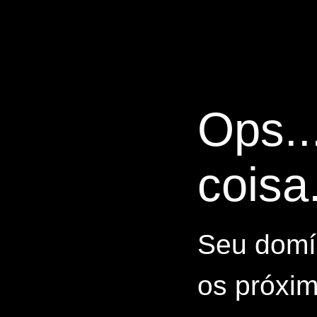
Ops..
coisa.
Seu domín
os próxim