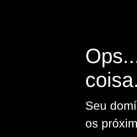
Ops..
coisa.
Seu domín
os próxim