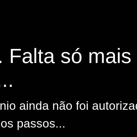
. Falta só mai
..
io ainda não foi autoriza
os passos...