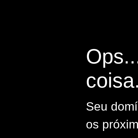
Ops..
coisa.
Seu domín
os próxim