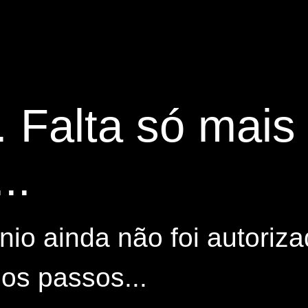
. Falta só mai
..
io ainda não foi autoriza
os passos...