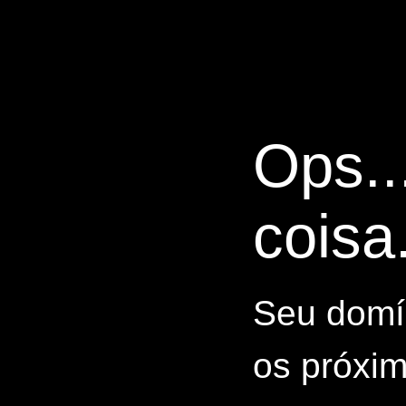
Ops..
coisa.
Seu domín
os próxim