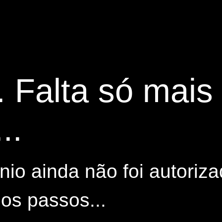
. Falta só mai
..
io ainda não foi autoriza
os passos...