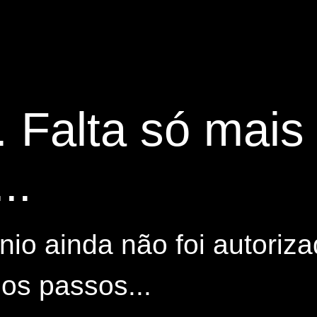
. Falta só mai
..
io ainda não foi autoriza
os passos...