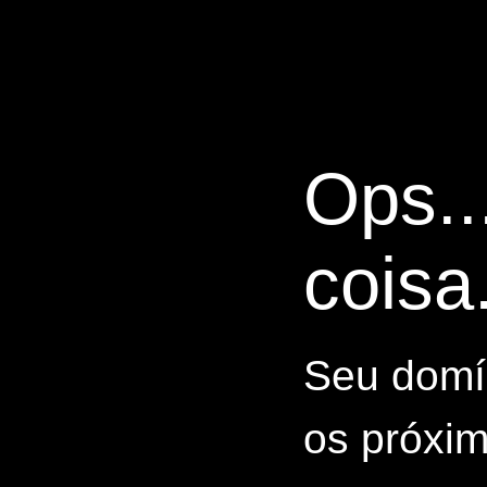
Ops..
coisa.
Seu domín
os próxim