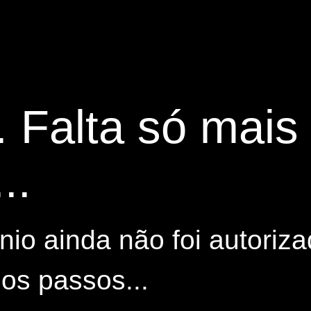
. Falta só mai
..
io ainda não foi autoriza
os passos...