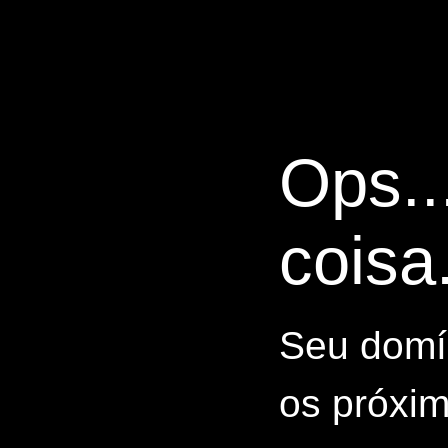
Ops..
coisa.
Seu domín
os próxim