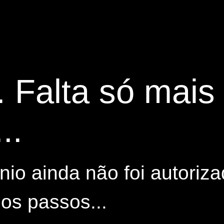
. Falta só mai
..
io ainda não foi autoriza
os passos...