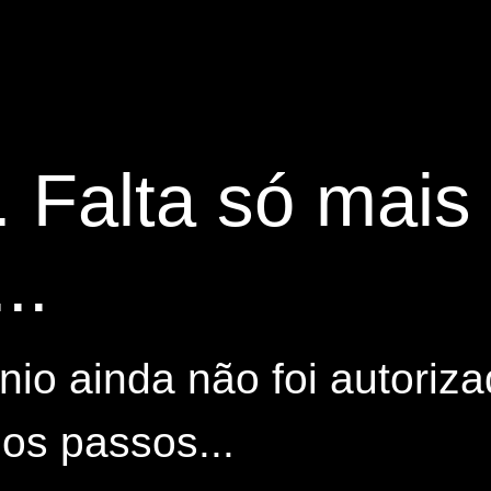
. Falta só mai
..
io ainda não foi autoriza
os passos...