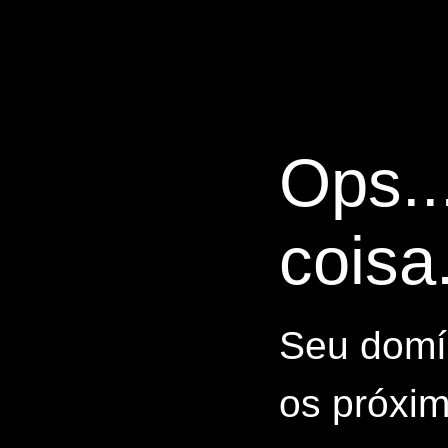
Ops..
coisa.
Seu domín
os próxim