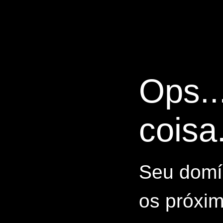
Ops..
coisa.
Seu domín
os próxim