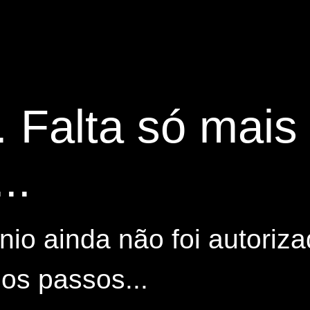
. Falta só mai
..
io ainda não foi autoriza
os passos...