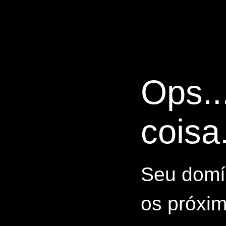
Ops..
coisa.
Seu domín
os próxim