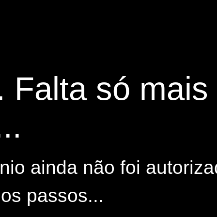
. Falta só mai
..
io ainda não foi autoriza
os passos...