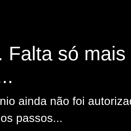
. Falta só mai
..
io ainda não foi autoriza
os passos...