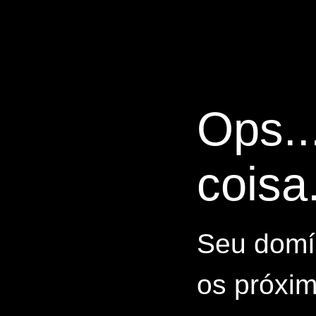
Ops..
coisa.
Seu domín
os próxim