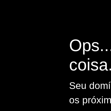
Ops..
coisa.
Seu domín
os próxim