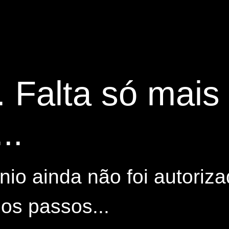
. Falta só mai
..
io ainda não foi autoriza
os passos...