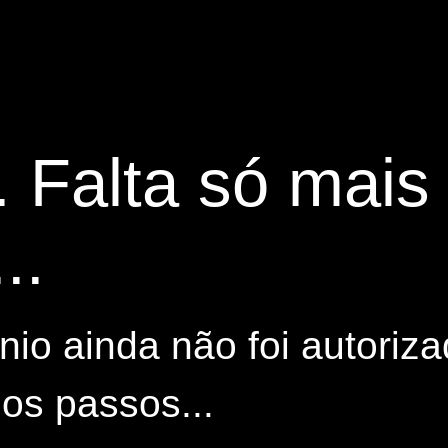
. Falta só mai
..
io ainda não foi autoriza
os passos...