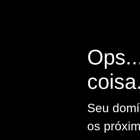
Ops..
coisa.
Seu domín
os próxim