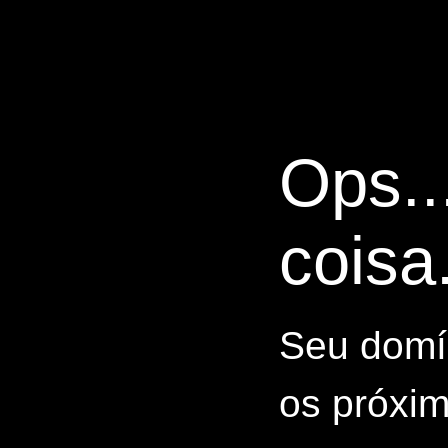
Ops..
coisa.
Seu domín
os próxim