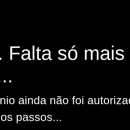
. Falta só mai
..
io ainda não foi autoriza
os passos...