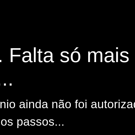
. Falta só mai
..
io ainda não foi autoriza
os passos...