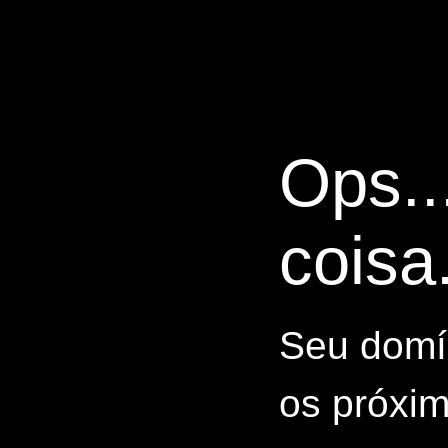
Ops..
coisa.
Seu domín
os próxim