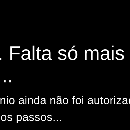
. Falta só mai
..
io ainda não foi autoriza
os passos...