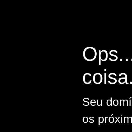
Ops..
coisa.
Seu domín
os próxim