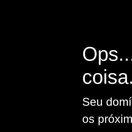
Ops..
coisa.
Seu domín
os próxim