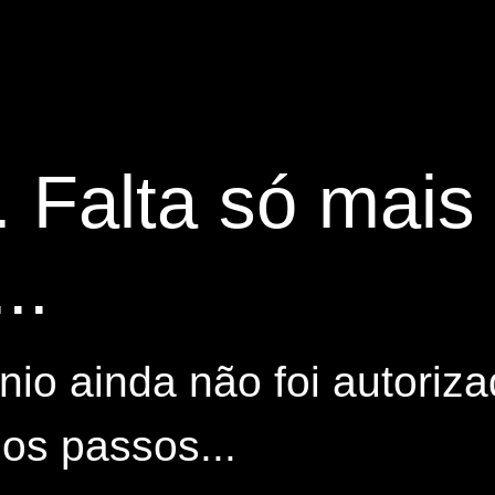
. Falta só mai
..
io ainda não foi autoriza
os passos...