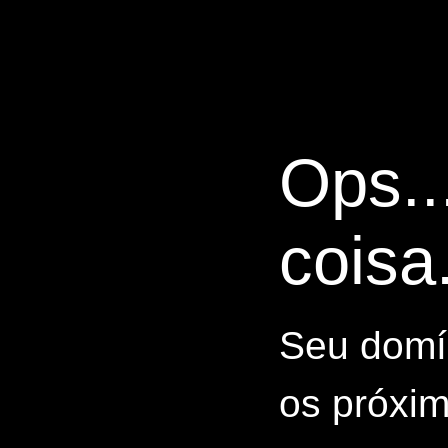
Ops..
coisa.
Seu domín
os próxim