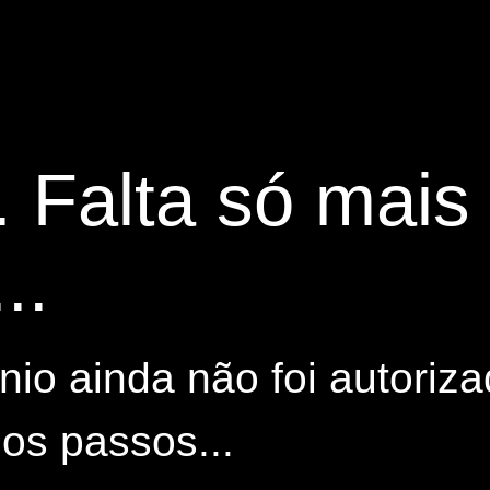
. Falta só mai
..
io ainda não foi autoriza
os passos...